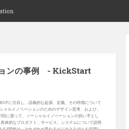
ation
事例 - KickStart
BOPに注目し、語義的な起源、定義、その特徴について
ソーシャルイノベーションのためのデザイン思考、および、
7回に渡って、ソーシャルイノベーションの担い手とし
、具体的なプロダクト、サービス、システムについて説明
する3団体は、それぞれが異なるビジネスモデルを採用し