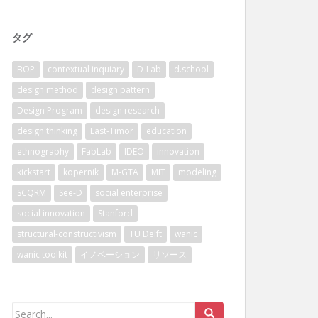
タグ
BOP
contextual inquiary
D-Lab
d.school
design method
design pattern
Design Program
design research
design thinking
East-Timor
education
ethnography
FabLab
IDEO
innovation
kickstart
kopernik
M-GTA
MIT
modeling
SCQRM
See-D
social enterprise
social innovation
Stanford
structural-constructivism
TU Delft
wanic
wanic toolkit
イノベーション
リソース